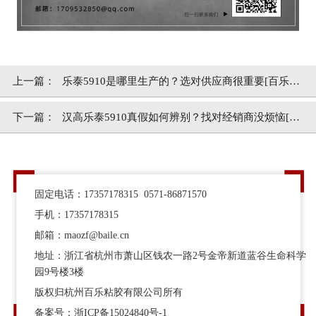
上一篇：
乐泰5910是哪里生产的？选对供应商很重要[百乐粘
胶]
下一篇：
汉高乐泰5910真假如何辨别？找对经销商没烦恼[百
乐粘胶]
固定电话：17357178315 0571-86871570
手机：17357178315
邮箱：maozf@baile.cn
地址：浙江省杭州市萧山区钱农一路2号金帝新道蓝谷生命科学
园9号楼3楼
版权归杭州百乐粘胶有限公司所有
备案号：
浙ICP备15024840号-1