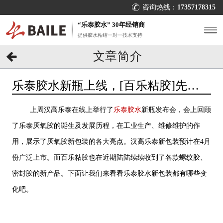
咨询热线：
17357178315
“乐泰胶水” 30年经销商
提供胶水粘结一对一技术支持
文章简介
乐泰胶水新瓶上线，[百乐粘胶]先睹
为快
上周汉高乐泰在线上举行了
乐泰胶水
新瓶发布会，会上回顾
了乐泰厌氧胶的诞生及发展历程，在工业生产、维修维护的作
用，展示了厌氧胶新包装的各大亮点。汉高乐泰新包装预计在4月
份广泛上市。而百乐粘胶也在近期陆陆续续收到了各款螺纹胶、
密封胶的新产品。下面让我们来看看乐泰胶水新包装都有哪些变
化吧。