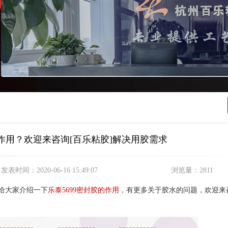
的作用？欢迎来咨询[百乐粘胶]解决用胶需求
发表时间：
2020-06-16 15:49:07
浏览量：
2811
给大家介绍一下
乐泰5699密封胶的作用
，有更多关于胶水的问题，欢迎来