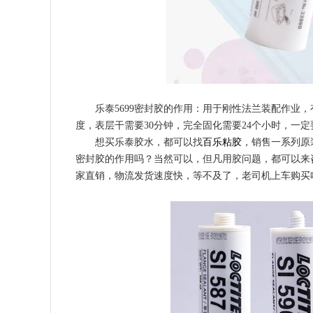
乐泰5699密封胶的作用：用于刚性法兰装配作业
度，表层干需要30分钟，完全固化需要24个小时，一
想买乐泰胶水，都可以找
百乐粘胶
，销售一系列原
密封胶的作用吗？当然可以，但凡用胶问题，都可以来
家直销，物流发货速度快，等不及了，老司机上车购买