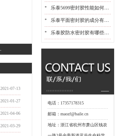
些？[百乐粘胶]胶水百晓生
乐泰5699密封胶性能如何？
*
可以用在金属上吗？[百乐粘
乐泰平面密封胶的成分有哪
*
胶]
些？适合用在什么产品上[百
乐泰胶防水密封胶有哪些？
*
乐粘胶]
选胶[百乐粘胶]是专业的
满
2021-07-13
2021-01-27
电话：17357178315
2021-04-06
邮箱：maozf@baile.cn
地址：浙江省杭州市萧山区钱农
2021-03-29
一路2号金帝新道蓝谷生命科学