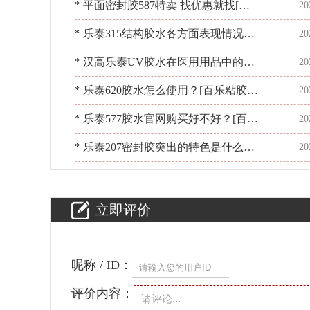
道“焕然一新”[百乐粘胶]
平面密封胶587特卖 找优惠就找[百
*
20
乐粘胶]
乐泰315结构胶水各方面表现情况如
*
20
何？[百乐粘胶]多年经验
​汉高乐泰UV胶水在医用用品中的有
*
20
哪些应用？效果如何？[百乐粘胶]
乐泰620胶水怎么使用？[百乐粘胶]2
*
20
9年胶水使用经验
乐泰577胶水官网购买好不好？[百乐
*
20
粘胶]正规授权，原装保障
乐泰207密封胶突出的特色是什么？
*
20
问[百乐粘胶]
立即评价
昵称 / ID：
评价内容：