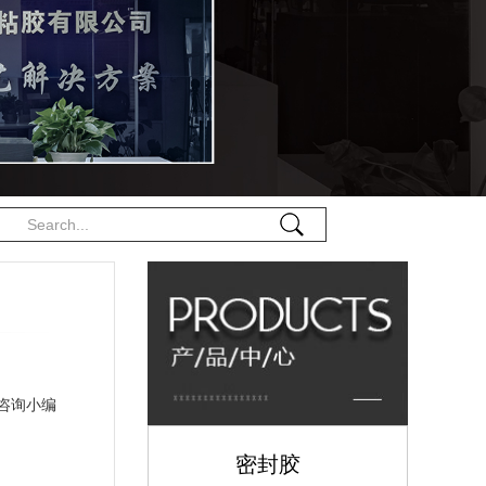
咨询小编
密封胶