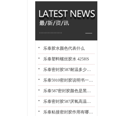
橡胶 百乐粘胶原装
现货
乐泰胶水颜色代表什么
*
乐泰塑料螺丝胶水 425HS
*
乐泰密封胶587耐温多少？1
*
0+年经验工程师告诉你[百乐
乐泰5910密封胶说明书一键
*
粘胶]
获取[百乐粘胶胶水百科]
乐泰587密封胶颜色是黑是
*
白？[百乐粘胶胶水百科]
乐泰密封胶587厌氧高温密
*
封胶平面粘接密封
乐泰粘接密封胶作用有哪
*