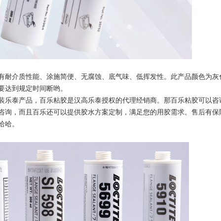
，有耐介质性能、涂施简便、无腐蚀、底气味、低挥发性。此产品颜色为灰
定要达到规定时间断哟。
装乐泰产品，百乐粘胶是汉高乐泰授权的代理经销商。那百乐粘胶可以咨询乐
咨询，而且百乐还可以提供胶水方案定制，满足您的用胶需求。售后有保
哈哈。