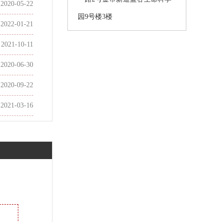
2020-05-22
园9号楼3楼
2022-01-21
2021-10-11
2020-06-30
2020-09-22
2021-03-16