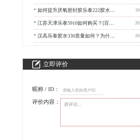
乐粘胶]面面俱到
如何提升厌氧密封胶乐泰222胶水固
*
20
化速度-这几点你要知道【百乐粘
江苏天津乐泰5910如何购买？[百乐
*
20
胶】
粘胶]28年经销，真品保障
汉高乐泰胶水330质量如何？为什么
*
20
质量不一样？[百乐粘胶]
立即评价
昵称 / ID：
评价内容：