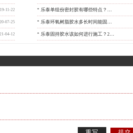
些相似处？[百乐粘胶]来答
乐泰单组份密封胶有哪些特点？胶
19-11-22
*
水问题就看[百乐粘胶]
乐泰环氧树脂胶水多长时间能固
20-07-25
*
化？有困惑找[百乐粘胶]
乐泰固持胶水该如何进行施工？28
21-04-12
*
年用胶经验[百乐粘胶]
重写
提交