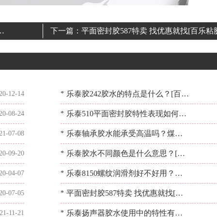
胶]
下一篇：
平面密封胶587特卖 找优惠就找[百乐粘
乐泰胶242胶水的特点是什么？[百乐
20-12-14
*
粘胶]来揭晓
乐泰510平面密封胶特性表现如何？
20-08-24
*
耐化学介质耐热[百乐粘胶]
乐泰轴承胶水能承受高温吗？煤炭
21-07-08
*
输送带轴承防松[百乐粘胶]
乐泰胶水不同颜色是什么意思？[百
20-09-20
*
乐粘胶]为你解惑
乐泰8150螺纹润滑剂好不好用？用
20-04-07
*
过都说好[百乐粘胶]
平面密封胶587特卖 找优惠就找[百
20-07-05
*
乐粘胶]
乐泰扬声器胶水使用中的特性有哪
21-11-21
*