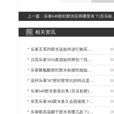
上一篇：
乐泰648密封胶供应商哪里有？[百乐粘
提供您所需的胶水
相关资讯
乐泰五系列胶水该如何进行购买？
*
20
[百乐粘胶]原厂供应
汉高乐泰5910真假如何辨别？找对
*
20
经销商没烦恼[百乐粘胶]
乐泰聚氨酯密封胶水粘接性能如
*
20
温州乐泰587密封胶突出的特点是什
*
20
么？胶水问题找[百乐粘胶]
乐泰648胶水新装出售 [百乐粘胶]恭
*
20
候光临
东莞乐泰384胶水多久会脱落呢？强
*
20
效持久值得信赖[百乐粘胶]
乐泰耐高温瞬干胶水有哪几款？[百
*
20