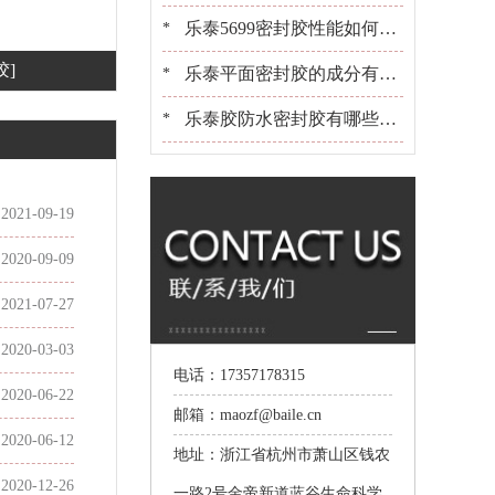
些？[百乐粘胶]胶水百晓生
乐泰5699密封胶性能如何？
*
胶]
可以用在金属上吗？[百乐粘
乐泰平面密封胶的成分有哪
*
胶]
些？适合用在什么产品上[百
乐泰胶防水密封胶有哪些？
*
乐粘胶]
选胶[百乐粘胶]是专业的
2021-09-19
2020-09-09
2021-07-27
2020-03-03
电话：17357178315
2020-06-22
邮箱：maozf@baile.cn
2020-06-12
地址：浙江省杭州市萧山区钱农
2020-12-26
一路2号金帝新道蓝谷生命科学