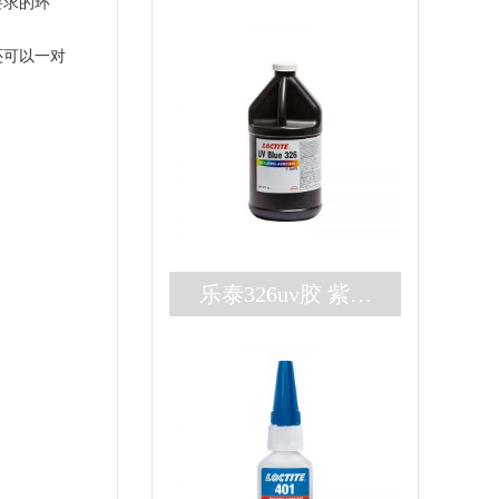
要求的环
还可以一对
乐泰326uv胶 紫外
厌氧双固化loctite32
6胶水 高强度结构
胶