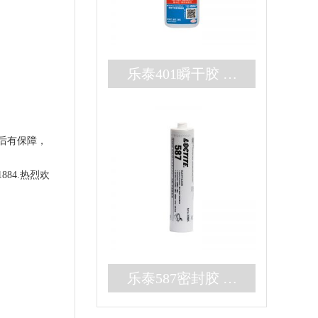
乐泰401瞬干胶 无
色耐高温3秒固化快
干胶 百乐粘胶现货
后有保障，
秒发
84.热烈欢
乐泰587密封胶 高
强度大间隙RTV硅