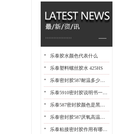
橡胶 百乐粘胶原装
现货
乐泰胶水颜色代表什么
*
乐泰塑料螺丝胶水 425HS
*
乐泰密封胶587耐温多少？1
*
0+年经验工程师告诉你[百乐
乐泰5910密封胶说明书一键
*
粘胶]
获取[百乐粘胶胶水百科]
乐泰587密封胶颜色是黑是
*
白？[百乐粘胶胶水百科]
乐泰密封胶587厌氧高温密
*
封胶平面粘接密封
乐泰粘接密封胶作用有哪
*