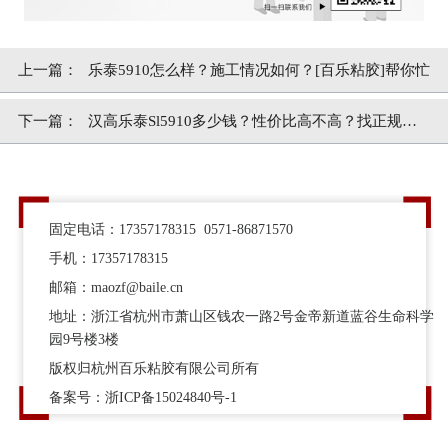
上一篇：
乐泰5910怎么样？施工情况如何？[百乐粘胶]帮你忙
下一篇：
汉高乐泰Sl5910多少钱？性价比高不高？找正规乐
泰经销商[百乐粘胶]
固定电话：17357178315 0571-86871570
手机：17357178315
邮箱：maozf@baile.cn
地址：浙江省杭州市萧山区钱农一路2号金帝新道蓝谷生命科学
园9号楼3楼
版权归杭州百乐粘胶有限公司所有
备案号：
浙ICP备15024840号-1