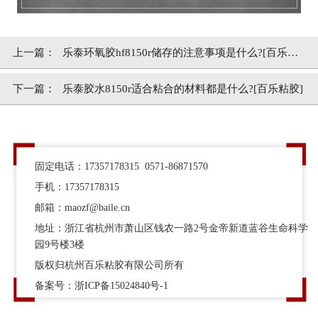
上一篇：
乐泰环氧胶hf8150r储存的注意事项是什么?[百乐粘
胶]
下一篇：
乐泰胶水8150r适合粘合的材料都是什么?[百乐粘胶]
固定电话：17357178315 0571-86871570
手机：17357178315
邮箱：maozf@baile.cn
地址：浙江省杭州市萧山区钱农一路2号金帝新道蓝谷生命科学
园9号楼3楼
版权归杭州百乐粘胶有限公司所有
备案号：
浙ICP备15024840号-1