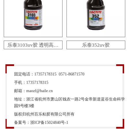
乐泰3103uv胶 透明高强
乐泰352uv胶
度柔性紫外线胶 百乐粘
胶现货供应
固定电话：17357178315 0571-86871570
手机：17357178315
邮箱：maozf@baile.cn
地址：浙江省杭州市萧山区钱农一路2号金帝新道蓝谷生命科学
园9号楼3楼
版权归杭州百乐粘胶有限公司所有
备案号：
浙ICP备15024840号-1