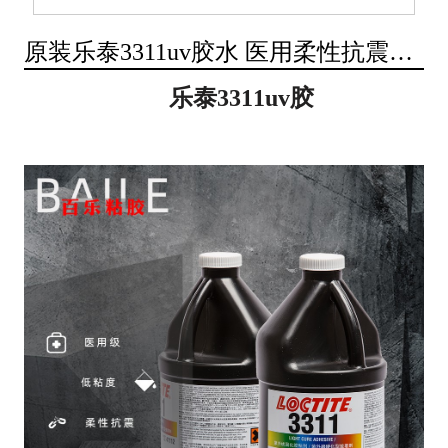
原装乐泰3311uv胶水 医用柔性抗震
loctite3311紫外线胶 [百乐粘胶]厂家直
乐泰3311uv胶
发