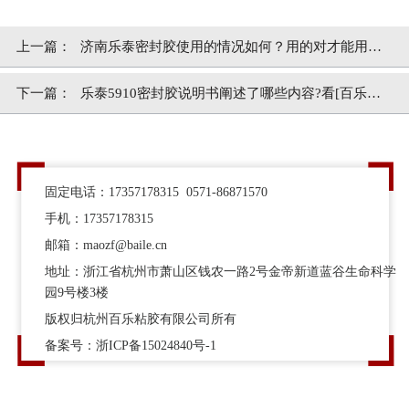
上一篇：
济南乐泰密封胶使用的情况如何？用的对才能用得
好[百乐粘胶]
下一篇：
乐泰5910密封胶说明书阐述了哪些内容?看[百乐粘
胶]
固定电话：17357178315 0571-86871570
手机：17357178315
邮箱：maozf@baile.cn
地址：浙江省杭州市萧山区钱农一路2号金帝新道蓝谷生命科学
园9号楼3楼
版权归杭州百乐粘胶有限公司所有
备案号：
浙ICP备15024840号-1