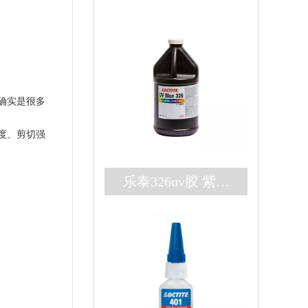
确实是很多
度、剪切强
乐泰326uv胶 紫外
厌氧双固化loctite32
6胶水 高强度结构
胶