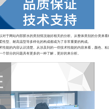
以对于网站内部胶水的类别情况做好相关的分析。从整体类别的分类来看
柔性型、耐高温型等多样化的构成都成为了非常重要的构成。
术性能的内容认识清楚。从涉及到的一些技术性能的内容来看，颜色、粘
一个部分的问题具有更多的一种了解，更好的来分析。