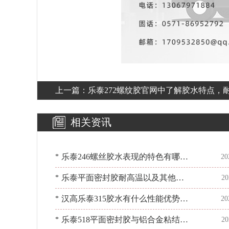
上一篇：
乐泰272螺纹胶官网中了解胶水特点，
温强锁固[百乐粘胶]
相关资讯
乐泰246螺丝胶水表现的特色有哪
*
20
些？[百乐粘胶]
乐泰平面密封胶耐高温以及其他特
*
20
性如何？来 [百乐粘胶]学习
汉高乐泰315胶水有什么性能优势？
*
20
都是应用到什么上面？[百乐粘胶]
乐泰518平面密封胶与铝合金粘结需
*
20