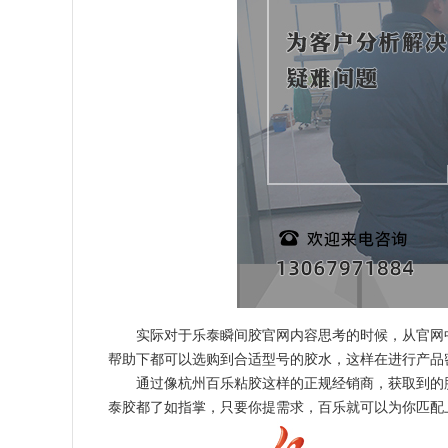
实际对于乐泰瞬间胶官网内容思考的时候，从官网
帮助下都可以选购到合适型号的胶水，这样在进行产品
通过像杭州百乐粘胶这样的正规经销商，获取到的
泰胶都了如指掌，只要你提需求，百乐就可以为你匹配上合适