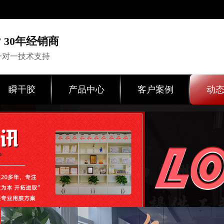
 30年经销商
一对一技术支持
瞬干胶
产品中心
客户案例
动