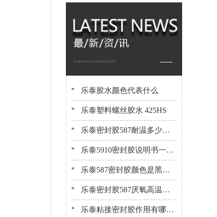
橡胶 百乐粘胶原装
现货
乐泰胶水颜色代表什么
*
乐泰塑料螺丝胶水 425HS
*
乐泰密封胶587耐温多少？1
*
0+年经验工程师告诉你[百乐
乐泰5910密封胶说明书一键
*
粘胶]
获取[百乐粘胶胶水百科]
乐泰587密封胶颜色是黑是
*
白？[百乐粘胶胶水百科]
乐泰密封胶587厌氧高温密
*
封胶平面粘接密封
乐泰粘接密封胶作用有哪
*