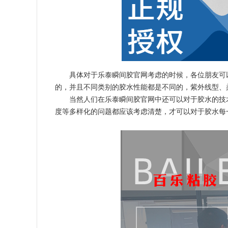
具体对于乐泰瞬间胶官网考虑的时候，各位朋友可
的，并且不同类别的胶水性能都是不同的，紫外线型、
当然人们在乐泰瞬间胶官网中还可以对于胶水的技
度等多样化的问题都应该考虑清楚，才可以对于胶水每