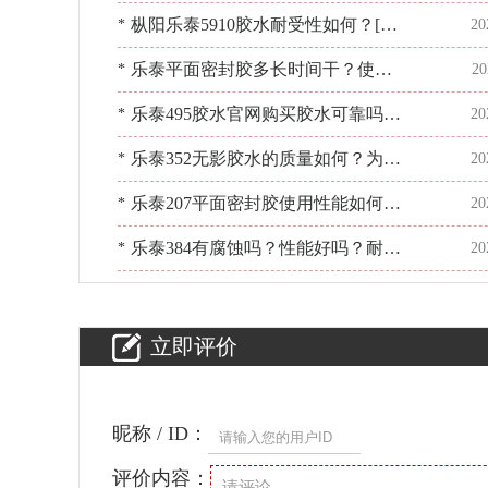
要注意的内容是什么？[百乐粘胶]
枞阳乐泰5910胶水耐受性如何？[百
*
20
乐粘胶]专业技术支持
乐泰平面密封胶多长时间干？使用
*
20
方法如何？[百乐粘胶]
乐泰495胶水官网购买胶水可靠吗？
*
20
[百乐粘胶]正规授权
乐泰352无影胶水的质量如何？为什
*
20
么有质量上的差异？[百乐粘胶]
乐泰207平面密封胶使用性能如何？
*
20
选胶用胶问[百乐粘胶]
乐泰384有腐蚀吗？性能好吗？耐高
*
20
压可维修用导热胶[百乐粘胶]
立即评价
昵称 / ID：
评价内容：