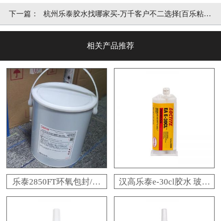
胶]
下一篇：
杭州乐泰胶水找哪家买-万千客户不二选择[百乐粘
胶]
相关产品推荐
乐泰2850FT环氧包封/灌
汉高乐泰e-30cl胶水 玻璃
封胶水
金属陶瓷乐泰e-30cl环氧
树脂胶 百乐粘胶原装现