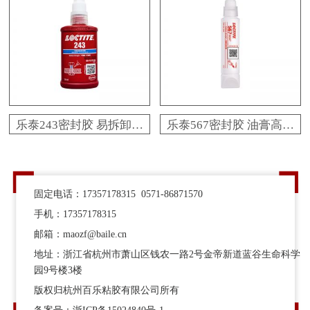
货
乐泰243密封胶 易拆卸耐
乐泰567密封胶 油膏高润
油维修用螺纹锁固胶粘剂
滑金属管道密封胶粘剂
百乐粘胶原厂技术支持
百乐粘胶正规经销
固定电话：17357178315 0571-86871570
手机：17357178315
邮箱：maozf@baile.cn
地址：浙江省杭州市萧山区钱农一路2号金帝新道蓝谷生命科学
园9号楼3楼
版权归杭州百乐粘胶有限公司所有
备案号：
浙ICP备15024840号-1