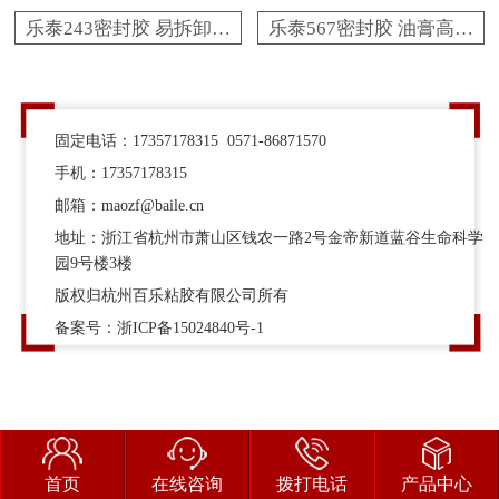
乐泰243密封胶 易拆卸耐
乐泰567密封胶 油膏高润
油维修用螺纹锁固胶粘剂
滑金属管道密封胶粘剂
百乐粘胶原厂技术支持
百乐粘胶正规经销
固定电话：17357178315 0571-86871570
手机：17357178315
邮箱：maozf@baile.cn
地址：浙江省杭州市萧山区钱农一路2号金帝新道蓝谷生命科学
园9号楼3楼
版权归杭州百乐粘胶有限公司所有
备案号：
浙ICP备15024840号-1
首页
在线咨询
拨打电话
产品中心