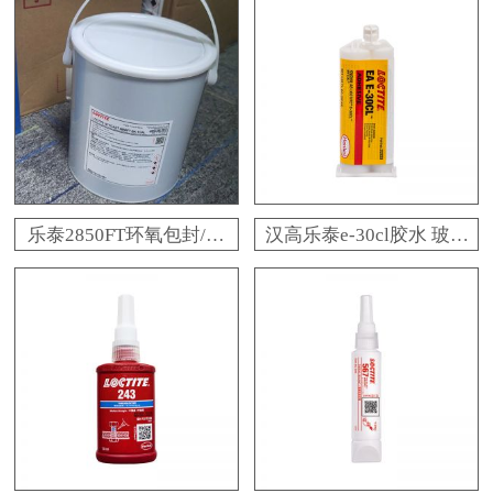
乐泰2850FT环氧包封/灌
汉高乐泰e-30cl胶水 玻璃
封胶水
金属陶瓷乐泰e-30cl环氧
树脂胶 百乐粘胶原装现
货