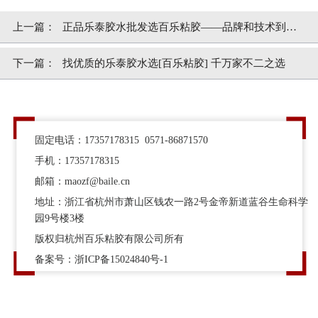
上一篇：
正品乐泰胶水批发选百乐粘胶——品牌和技术到位
【百乐粘胶】
下一篇：
找优质的乐泰胶水选[百乐粘胶] 千万家不二之选
固定电话：17357178315 0571-86871570
手机：17357178315
邮箱：maozf@baile.cn
地址：浙江省杭州市萧山区钱农一路2号金帝新道蓝谷生命科学
园9号楼3楼
版权归杭州百乐粘胶有限公司所有
备案号：
浙ICP备15024840号-1