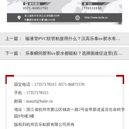
上一篇：
输液管PVC软管粘接用什么？汉高乐泰uv胶水有妙
招[百乐粘胶]
下一篇：
乐泰瞬间胶和uv胶水都能粘？选择困难症这里[百乐
粘胶]
固定电话：17357178315 0571-86871570
手机：17357178315
邮箱：maozf@baile.cn
地址：浙江省杭州市萧山区钱农一路2号金帝新道蓝谷生命科学
园9号楼3楼
版权归杭州百乐粘胶有限公司所有