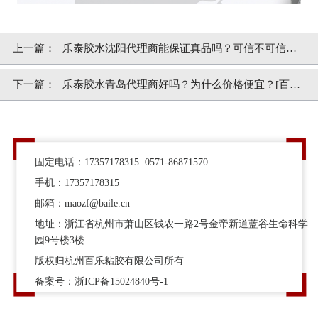
上一篇：
乐泰胶水沈阳代理商能保证真品吗？可信不可信
呢？[百乐粘胶]
下一篇：
乐泰胶水青岛代理商好吗？为什么价格便宜？[百乐
粘胶]
固定电话：17357178315 0571-86871570
手机：17357178315
邮箱：maozf@baile.cn
地址：浙江省杭州市萧山区钱农一路2号金帝新道蓝谷生命科学
园9号楼3楼
版权归杭州百乐粘胶有限公司所有
备案号：
浙ICP备15024840号-1