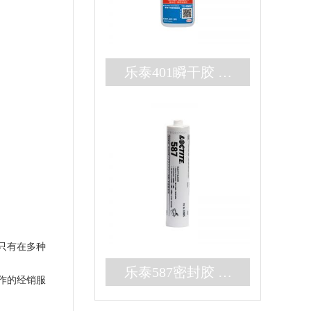
乐泰401瞬干胶 无
色耐高温3秒固化快
干胶 百乐粘胶现货
秒发
只有在多种
乐泰587密封胶 高
作的经销服
强度大间隙RTV硅