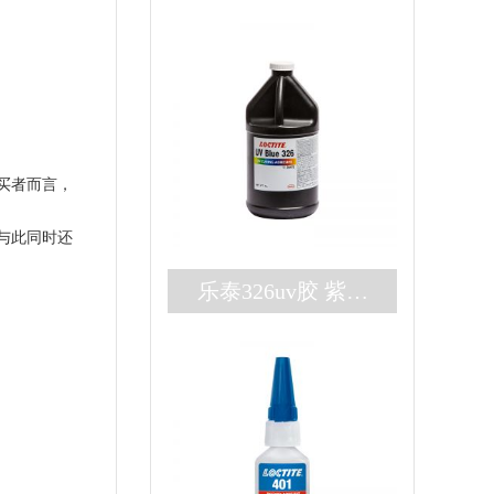
买者而言，
与此同时还
乐泰326uv胶 紫外
厌氧双固化loctite32
6胶水 高强度结构
胶