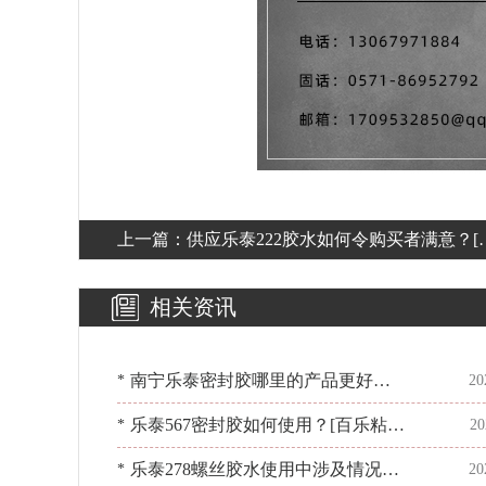
上一篇：
供应乐泰222胶水如何令购买者满意？[
乐粘胶]服务到位
相关资讯
南宁乐泰密封胶哪里的产品更好？
*
20
[百乐粘胶]为你精心挑选
乐泰567密封胶如何使用？[百乐粘
*
20
胶]包教包会，一步到位
乐泰278螺丝胶水使用中涉及情况有
*
20