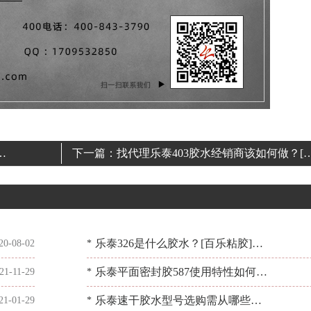
百
下一篇：
找代理乐泰403胶水经销商该如何做？[
乐粘胶]官方背书
乐泰326是什么胶水？[百乐粘胶]告
20-08-02
*
诉你答案
乐泰平面密封胶587使用特性如何？
21-11-29
*
[百乐粘胶]专业工程师推荐
乐泰速干胶水型号选购需从哪些方
21-01-29
*