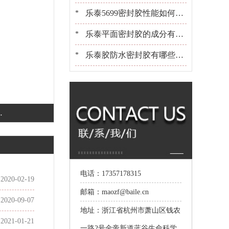
些？[百乐粘胶]胶水百晓生
乐泰5699密封胶性能如何？
*
可以用在金属上吗？[百乐粘
乐泰平面密封胶的成分有哪
*
胶]
些？适合用在什么产品上[百
乐泰胶防水密封胶有哪些？
*
乐粘胶]
选胶[百乐粘胶]是专业的
百
电话：17357178315
2020-02-19
邮箱：maozf@baile.cn
2020-09-07
地址：浙江省杭州市萧山区钱农
2021-01-21
一路2号金帝新道蓝谷生命科学