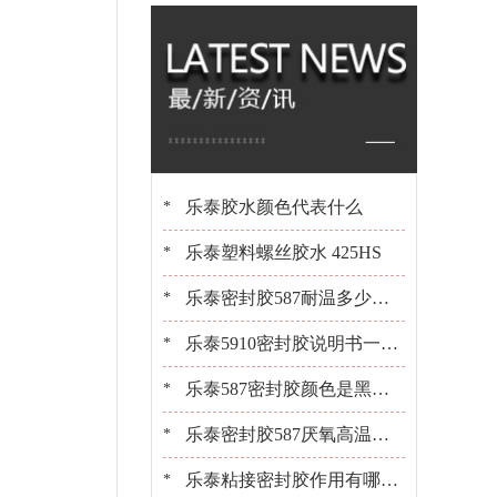
橡胶 百乐粘胶原装
现货
乐泰胶水颜色代表什么
*
乐泰塑料螺丝胶水 425HS
*
乐泰密封胶587耐温多少？1
*
0+年经验工程师告诉你[百乐
乐泰5910密封胶说明书一键
*
粘胶]
获取[百乐粘胶胶水百科]
乐泰587密封胶颜色是黑是
*
白？[百乐粘胶胶水百科]
乐泰密封胶587厌氧高温密
*
封胶平面粘接密封
乐泰粘接密封胶作用有哪
*