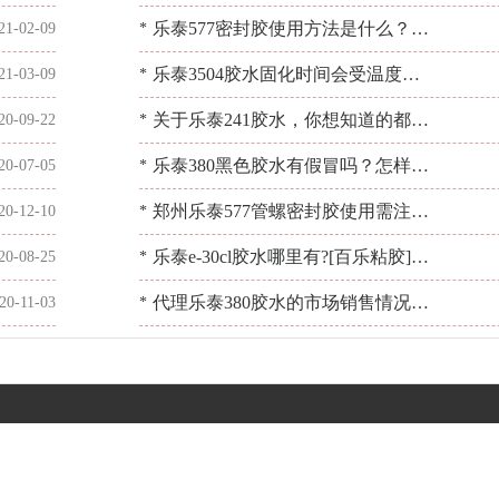
面出发？[百乐粘胶]智能选型
乐泰577密封胶使用方法是什么？你
21-02-09
*
了解吗？[百乐粘胶]
乐泰3504胶水固化时间会受温度影
21-03-09
*
响吗？[百乐粘胶]
关于乐泰241胶水，你想知道的都在
20-09-22
*
这[百乐粘胶]
乐泰380黑色胶水有假冒吗？怎样辨
20-07-05
*
别真伪？[百乐粘胶]
郑州乐泰577管螺密封胶使用需注意
20-12-10
*
什么？看[百乐粘胶]怎么处理
乐泰e-30cl胶水哪里有?[百乐粘胶]提
20-08-25
*
供一系列乐泰胶水
代理乐泰380胶水的市场销售情况如
20-11-03
*
何？[百乐粘胶]28年经验