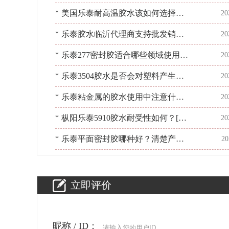
哪些？[百乐粘胶]
美国乐泰耐高温胶水该如何选择合
*
20
适型号？[百乐粘胶]
乐泰胶水临沂代理商支持批发销售
*
20
胶水吗？[百乐粘胶]
乐泰277密封胶适合哪些领域使用？
*
20
有疑问找[百乐粘胶]
乐泰3504胶水是否会对塑料产生腐
*
20
蚀？问问[百乐粘胶]
乐泰粘金属的胶水使用中注意什
*
20
么？[百乐粘胶]专家指导
枞阳乐泰5910胶水耐受性如何？[百
*
20
乐粘胶]专业技术支持
乐泰平面密封胶哪种好？清楚产品
*
20
的特点很必要[百乐粘胶]
立即评价
昵称 / ID：