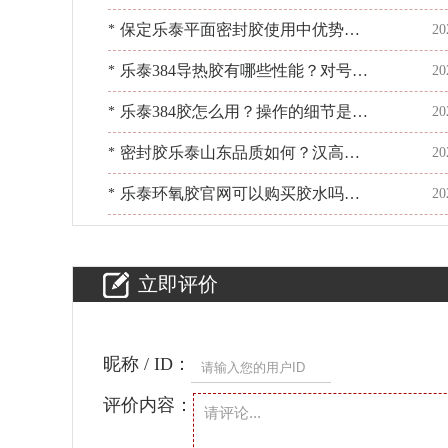
么？问[百乐粘胶]
保定乐泰平面密封胶使用中优势是
*
20
什么？[百乐粘胶]用一对一胶指导
乐泰384导热胶有哪些性能？对号入
*
20
座效果更好[百乐粘胶]
乐泰384胶怎么用？操作的细节是什
*
20
么？[百乐粘胶]
密封胶乐泰山东品质如何？汉高乐
*
20
泰品质保障[百乐粘胶]
乐泰环氧胶官网可以购买胶水吗？
*
20
正规授权无烦恼[百乐粘胶]
立即评价
昵称 / ID：
评价内容：