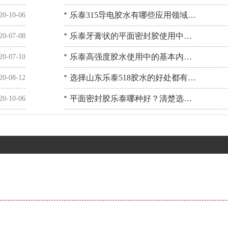
粘胶]指出优质密封胶的这几大特性
乐泰315导电胶水有哪些应用领域？
20-10-06
*
有什么产品特点？[百乐粘胶]
乐泰牙膏状的平面密封胶使用中的
20-07-08
*
反应如何？[百乐粘胶]不讲虚的
乐泰高强度胶水使用中的基本内容
20-07-10
*
如何？[百乐粘胶]来讲解
选择山东乐泰518胶水的好处都有哪
20-08-12
*
些？选胶找[百乐粘胶]
平面密封胶乐泰哪种好？清楚选购
20-10-06
*
的方法[百乐粘胶]