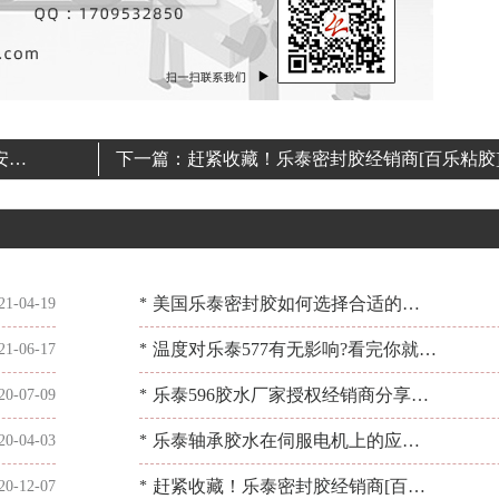
安利
下一篇：
赶紧收藏！乐泰密封胶经销商[百乐粘胶
出优质密封胶的这几大特性
美国乐泰密封胶如何选择合适的型
21-04-19
*
号使用？问[百乐粘胶]
温度对乐泰577有无影响?看完你就知
21-06-17
*
道了！[百乐粘胶]
乐泰596胶水厂家授权经销商分享胶
20-07-09
*
水的特点情况[百乐粘胶]
乐泰轴承胶水在伺服电机上的应用
20-04-03
*
[百乐粘胶]
赶紧收藏！乐泰密封胶经销商[百乐
20-12-07
*