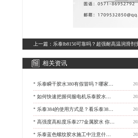
上一篇：
乐泰lb8150可靠吗？超强耐高温润滑剂
给你[百乐粘胶]
相关资讯
乐泰瞬干胶水380有假冒吗？哪家销
*
20
售的是假冒？[百乐粘胶]
​如何快速把握伺服电机乐泰胶水方
*
20
案，看[百乐粘胶]
乐泰384的使用方式是？看乐泰384
*
20
技术资料了解[百乐粘胶]
高强度高粘度乐泰277金属胶水 你想
*
20
拥有吗？[百乐粘胶]
乐泰蓝色螺纹胶水施工中注意什
*
20