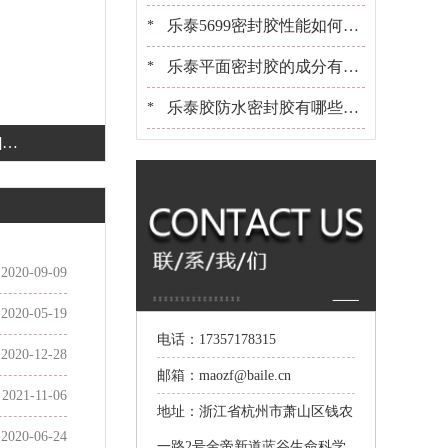
些？[百乐粘胶]胶水百晓生
乐泰5699密封胶性能如何？
*
可以用在金属上吗？[百乐粘
乐泰平面密封胶的成分有哪
*
胶]
些？适合用在什么产品上[百
乐泰胶防水密封胶有哪些？
*
]指
乐粘胶]
选胶[百乐粘胶]是专业的
2020-09-09
2020-05-19
电话：17357178315
2020-12-28
邮箱：maozf@baile.cn
2021-11-06
地址：浙江省杭州市萧山区钱农
2020-06-24
一路2号金帝新道蓝谷生命科学