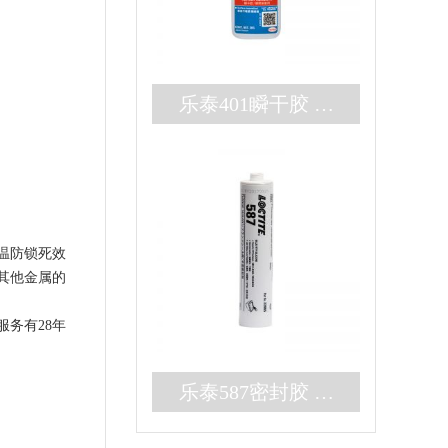
乐泰401瞬干胶 无
色耐高温3秒固化快
干胶 百乐粘胶现货
秒发
温防锁死效
其他金属的
务有28年
乐泰587密封胶 高
强度大间隙RTV硅