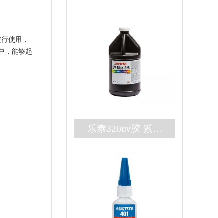
进行使用，
中，能够起
乐泰326uv胶 紫外
厌氧双固化loctite32
6胶水 高强度结构
胶