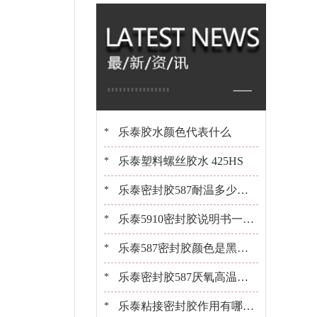
橡胶 百乐粘胶原装
现货
乐泰胶水颜色代表什么
*
乐泰塑料螺丝胶水 425HS
*
乐泰密封胶587耐温多少？1
*
0+年经验工程师告诉你[百乐
乐泰5910密封胶说明书一键
*
粘胶]
获取[百乐粘胶胶水百科]
乐泰587密封胶颜色是黑是
*
白？[百乐粘胶胶水百科]
乐泰密封胶587厌氧高温密
*
封胶平面粘接密封
乐泰粘接密封胶作用有哪
*