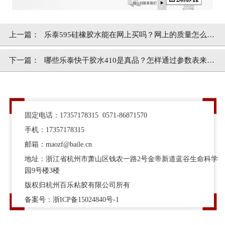
上一篇：
乐泰595硅橡胶水能在网上买吗？网上的质量怎么
样？[百乐粘胶]
下一篇：
哪些乐泰快干胶水410是真品？怎样通过参数表来辨
别？[百乐粘胶]
固定电话：17357178315 0571-86871570
手机：17357178315
邮箱：maozf@baile.cn
地址：浙江省杭州市萧山区钱农一路2号金帝新道蓝谷生命科学
园9号楼3楼
版权归杭州百乐粘胶有限公司所有
备案号：
浙ICP备15024840号-1