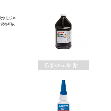
胶水是乐泰
情况都可以
乐泰326uv胶 紫外
厌氧双固化loctite32
6胶水 高强度结构
胶