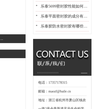
些？[百乐粘胶]胶水百晓生
乐泰5699密封胶性能如何？
*
可以用在金属上吗？[百乐粘
乐泰平面密封胶的成分有哪
*
胶]
些？适合用在什么产品上[百
乐泰胶防水密封胶有哪些？
*
乐粘胶]
选胶[百乐粘胶]是专业的
好
电话：17357178315
邮箱：maozf@baile.cn
地址：浙江省杭州市萧山区钱农
一路2号金帝新道蓝谷生命科学