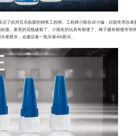
去采访了杭州百乐粘胶的销售工程师。工程师小陈告诉小编：比较常用乐泰
间的粘接。家里的花瓶破裂了、小朋友的玩具有裂缝了、椅子腿有裂缝等等
乐泰胶水，会建议备一瓶乐泰406胶水。