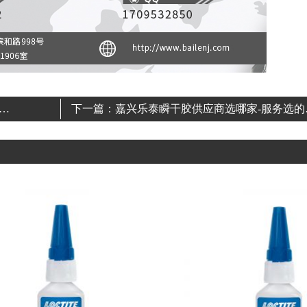
百乐
下一篇：
嘉兴乐泰瞬干胶供应商选哪家-服务选的
省钱又省事[百乐瞬干胶]