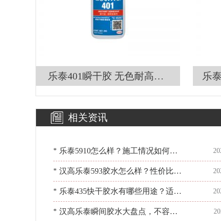
乐泰401瞬干胶 无色耐高温3
乐泰
秒固化快干胶 百乐粘胶现货
lo
秒发
相关资讯
乐泰5910怎么样？施工情况如何？
*
20
[百乐粘胶]帮你忙
汉高乐泰593胶水怎么样？性价比高
*
20
不高？[百乐粘胶]
乐泰435快干胶水有哪些用途？适应
*
20
使用到什么材料上？[百乐粘胶]
汉高乐泰瞬间胶水大盘点，不容错
*
20