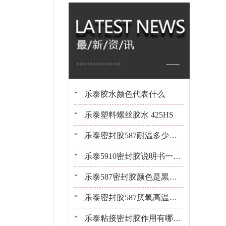
橡胶 百乐粘胶原装
现货
乐泰胶水颜色代表什么
*
乐泰塑料螺丝胶水 425HS
*
乐泰密封胶587耐温多少？1
*
0+年经验工程师告诉你[百乐
乐泰5910密封胶说明书一键
*
粘胶]
获取[百乐粘胶胶水百科]
乐泰587密封胶颜色是黑是
*
白？[百乐粘胶胶水百科]
乐泰密封胶587厌氧高温密
*
封胶平面粘接密封
乐泰粘接密封胶作用有哪
*