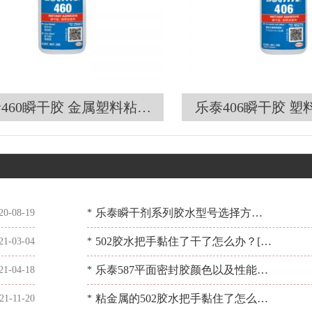
460瞬干胶 金属塑料粘接
乐泰406瞬干胶 
ctite快干胶 百乐粘胶正品
快干胶 百乐粘胶
现货
乐泰瞬干剂系列胶水型号选择方法
20-08-19
*
有哪些？[百乐粘胶]
502胶水把手黏住了干了怎么办？[百
21-03-04
*
乐粘胶] 为您详细解决
乐泰587平面密封胶颜色以及性能情
21-04-18
*
况如何？[百乐粘胶]
粘金属的502胶水把手黏住了怎么办?
21-11-20
*