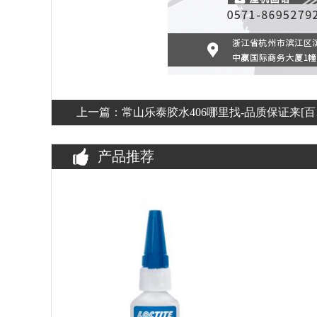
上一篇：
常山乐泰胶水406哪里找-品质保证来[
瞬干胶]
产品推荐