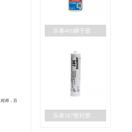
乐泰401瞬干胶 无
色耐高温3秒固化快
干胶 百乐粘胶现货
秒发
工程师，百
乐泰587密封胶 高
强度大间隙RTV硅