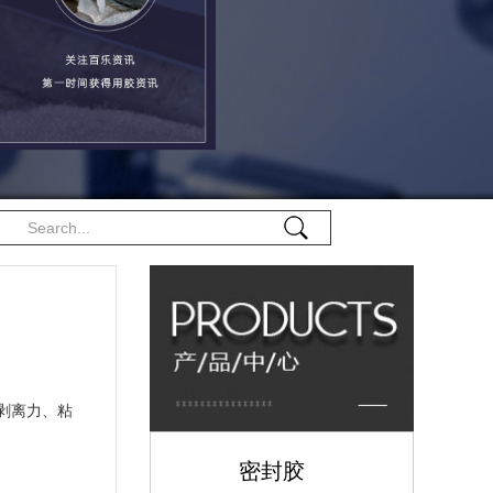
剥离力、粘
密封胶