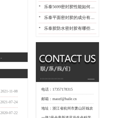
些？[百乐粘胶]胶水百晓生
乐泰5699密封胶性能如何？
*
可以用在金属上吗？[百乐粘
乐泰平面密封胶的成分有哪
*
胶]
些？适合用在什么产品上[百
乐泰胶防水密封胶有哪些？
*
乐粘胶]
选胶[百乐粘胶]是专业的
电话：17357178315
2021-11-08
邮箱：maozf@baile.cn
2021-07-24
地址：浙江省杭州市萧山区钱农
2020-07-22
一路2号金帝新道蓝谷生命科学