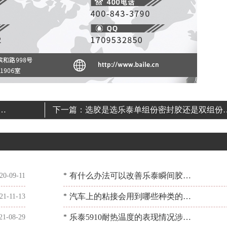
作
下一篇：
选胶是选乐泰单组份密封胶还是双组份
呢？[百乐粘胶]来帮忙
有什么办法可以改善乐泰瞬间胶水
20-09-11
*
的白化反应？[百乐粘胶]
汽车上的粘接会用到哪些种类的乐
21-11-13
*
泰胶水？[百乐粘胶]
乐泰5910耐热温度的表现情况涉及
21-08-29
*