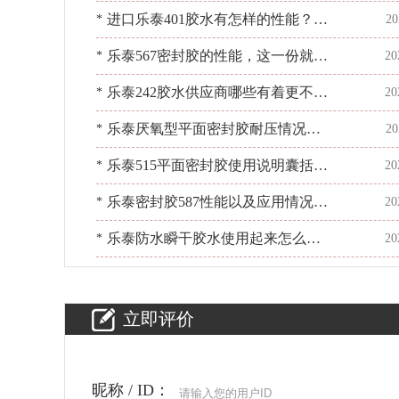
效果？使用手法不容忽视[百乐粘胶]
进口乐泰401胶水有怎样的性能？看
*
20
[百乐粘胶]胶水知识宝库
乐泰567密封胶的性能，这一份就够
*
20
了！[百乐粘胶]
乐泰242胶水供应商哪些有着更不错
*
20
的实力[百乐粘胶]一马当先
乐泰厌氧型平面密封胶耐压情况如
*
20
何？找[百乐粘胶]
乐泰515平面密封胶使用说明囊括哪
*
20
些内容？[百乐粘胶]
乐泰密封胶587性能以及应用情况如
*
20
何？[百乐粘胶]有经验
乐泰防水瞬干胶水使用起来怎么
*
20
样？适合哪些场合[百乐粘胶]
立即评价
昵称 / ID：