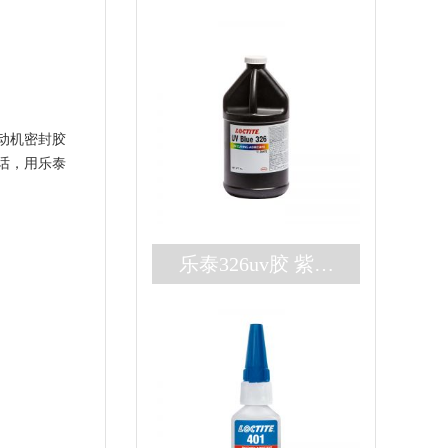
动机密封胶
话，用乐泰
乐泰326uv胶 紫外
厌氧双固化loctite32
6胶水 高强度结构
胶