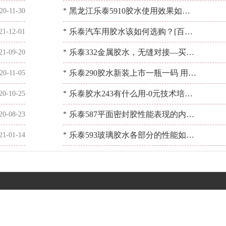
到哪些？因地制宜，选对胶水[百乐
黑龙江乐泰5910胶水使用效果如
20-11-30
*
粘胶]
何？用过说好才是好[百乐粘胶]
乐泰汽车用胶水该如何选购？[百乐
21-12-01
*
粘胶]提供技术服务
乐泰332金属胶水，无缝对接—买它
21-09-20
*
买它买它[百乐粘胶]
乐泰290胶水新装上市一瓶一码 用的
20-11-05
*
更放心,买的更安心[百乐粘胶]
乐泰胶水243有什么用-0元技术培训
20-10-25
*
厂家有话说[百乐瞬干胶]
乐泰587平面密封胶性能表现的内容
20-08-23
*
如何？用胶问[百乐粘胶]
乐泰593玻璃胶水各部分的性能如
21-01-14
*
何？好用吗？[百乐粘胶]