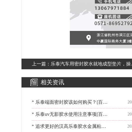
上一篇：
乐泰汽车用密封胶水就地成型垫片，操
更灵便[百乐粘胶]
相关资讯
乐泰端面密封胶该如何购买？[百乐
*
20
粘胶]正规授权经销商
乐泰uv无影胶水使用注意事项[百乐
*
20
粘胶]来指点迷津
追求更好的汉高乐泰胶水金属粘接
*
20