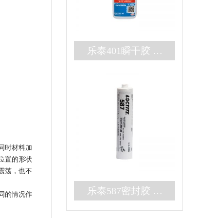
乐泰401瞬干胶 无
色耐高温3秒固化快
干胶 百乐粘胶现货
秒发
同时材料加
位置的形状
震荡，也不
乐泰587密封胶 高
同的情况作
强度大间隙RTV硅