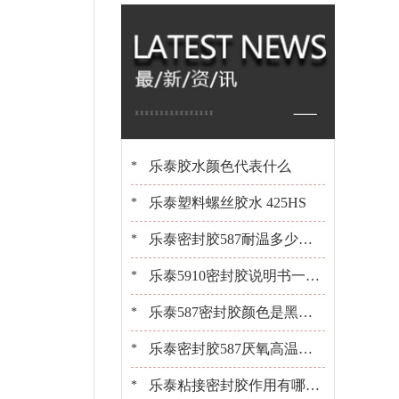
橡胶 百乐粘胶原装
现货
乐泰胶水颜色代表什么
*
乐泰塑料螺丝胶水 425HS
*
乐泰密封胶587耐温多少？1
*
0+年经验工程师告诉你[百乐
乐泰5910密封胶说明书一键
*
粘胶]
获取[百乐粘胶胶水百科]
乐泰587密封胶颜色是黑是
*
白？[百乐粘胶胶水百科]
乐泰密封胶587厌氧高温密
*
封胶平面粘接密封
乐泰粘接密封胶作用有哪
*