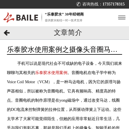
咨询热线：
17357178315
“乐泰胶水” 30年经销商
提供胶水粘结一对一技术支持
文章简介
乐泰胶水使用案例之摄像头音圈马达
的固定[百乐粘胶]
手机可以说是现代社会不可或缺的电子设备，今天我们就来
聊聊与其相关的
乐泰胶水使用案例
。音圈电机在电子学中称为
Voice Coil Motor（VCM），是一种马达电机，因为它的原理与扬
声器相似，所以被称为音圈电机。它具有频响高、精度高的特
点。音圈电机的制作原理是在yong磁场中，通过改变马达，线圈
的DC电流来控制弹簧的拉伸位置，从而驱动弹簧上下运动。这些
太学术了大家可能觉得陌生，但她的应用非常贴近日常生活，几
乎与我们形影不离，那就是我们手机上的摄像头。智能手机的所