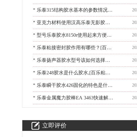
何？[百乐粘胶]
乐泰315结构胶水基本的参数情况如
*
20
何？[百乐粘胶]来帮忙
亚克力材料使用汉高乐泰无影胶水
*
20
的正确步骤！别错过[百乐粘胶]
型号乐泰胶水8150r使用起来方便简
*
20
单吗?[百乐粘胶]
乐泰粘接密封胶作用有哪些？[百乐
*
20
粘胶]胶水百晓生
乐泰扬声器胶水型号该如何选择？
*
20
选胶有问题找[百乐粘胶]
乐泰248胶水是什么胶水,[百乐粘胶]
*
20
为您整理
乐泰瞬干胶水426固化的特色是什
*
20
么？[百乐粘胶]来分析
乐泰金属魔力胶棒EA 3463快速解决
*
20
穿孔泄漏问题[百乐粘胶]
立即评价