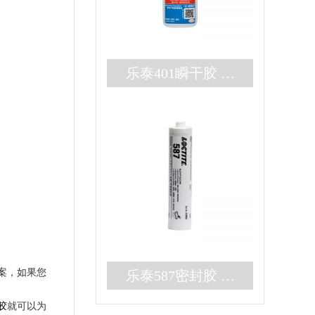
乐泰401瞬干胶 无
色耐高温3秒固化快
干胶 百乐粘胶现货
秒发
案，如果您
乐泰587密封胶 高
强度大间隙RTV硅
胶
就可以为