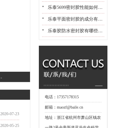
些？[百乐粘胶]胶水百晓生
乐泰5699密封胶性能如何？
*
可以用在金属上吗？[百乐粘
乐泰平面密封胶的成分有哪
*
胶]
些？适合用在什么产品上[百
乐泰胶防水密封胶有哪些？
*
乐粘胶]
选胶[百乐粘胶]是专业的
这
电话：17357178315
邮箱：maozf@baile.cn
2020-07-23
地址：浙江省杭州市萧山区钱农
2020-05-25
一路2号金帝新道蓝谷生命科学