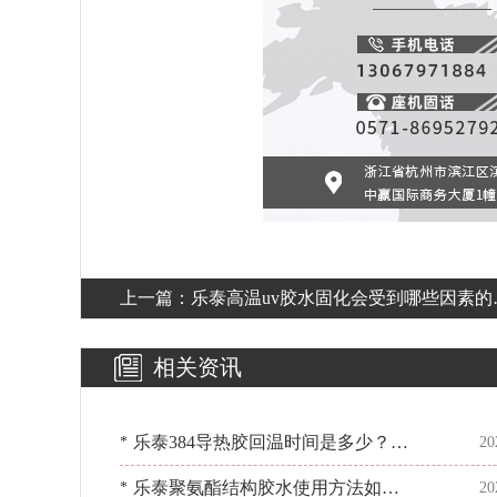
上一篇：
乐泰高温uv胶水固化会受到哪些因素的
响？[百乐粘胶]
相关资讯
乐泰384导热胶回温时间是多少？你
*
20
知道了吗？[百乐粘胶]
乐泰聚氨酯结构胶水使用方法如
*
20