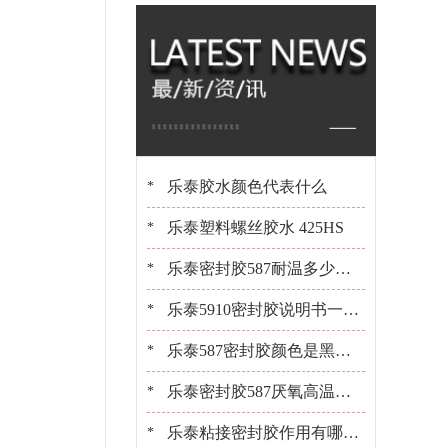
橡胶 百乐粘胶原装
现货
乐泰胶水颜色代表什么
*
乐泰塑料螺丝胶水 425HS
*
乐泰密封胶587耐温多少？1
*
0+年经验工程师告诉你[百乐
乐泰5910密封胶说明书一键
*
粘胶]
获取[百乐粘胶胶水百科]
乐泰587密封胶颜色是黑是
*
白？[百乐粘胶胶水百科]
乐泰密封胶587厌氧高温密
*
封胶平面粘接密封
乐泰粘接密封胶作用有哪
*