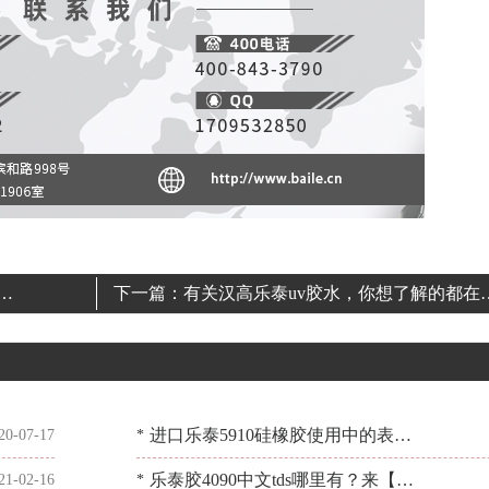
影
下一篇：
有关汉高乐泰uv胶水，你想了解的都在
[百乐粘胶]
进口乐泰5910硅橡胶使用中的表现
20-07-17
*
如何？汽车常用耐油密封胶[百乐粘
乐泰胶4090中文tds哪里有？来【百
21-02-16
*