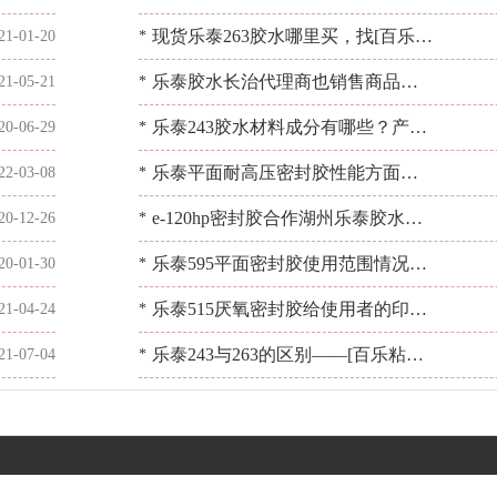
胶]
乐粘胶】享受用胶服务
现货乐泰263胶水哪里买，找[百乐粘
21-01-20
*
胶]更安心
乐泰胶水长治代理商也销售商品
21-05-21
*
吗？有哪些销售优势？[百乐粘胶]
乐泰243胶水材料成分有哪些？产品
20-06-29
*
价格合理吗[百乐粘胶]
乐泰平面耐高压密封胶性能方面的
22-03-08
*
情况如何？胶水疑问找[百乐粘胶]
e-120hp密封胶合作湖州乐泰胶水客
20-12-26
*
户-马达转轴的粘接【百乐密封胶】
乐泰595平面密封胶使用范围情况如
20-01-30
*
何？如何选找[百乐粘胶]
乐泰515厌氧密封胶给使用者的印象
21-04-24
*
是什么？用过才说可[百乐粘胶]
乐泰243与263的区别——[百乐粘胶]
21-07-04
*
这两招告诉你辨别