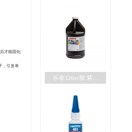
射后才能固化
子，引发单
乐泰326uv胶 紫外
厌氧双固化loctite32
6胶水 高强度结构
胶