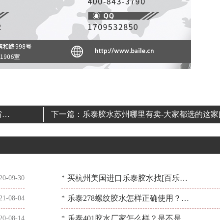
省事
下一篇：
乐泰胶水苏州哪里有卖-大家都选的这家
乐粘胶]
买杭州美国进口乐泰胶水找[百乐粘
20-09-30
*
胶]—滴滴纯粹，滴滴用心！
乐泰278螺纹胶水怎样正确使用？使
21-08-04
*
用中需要注意哪些问题？[百乐粘胶]
乐泰401胶水厂家怎么样？是不是靠
20-08-14
*