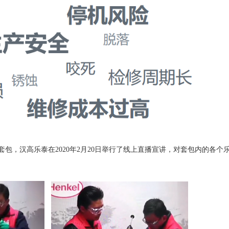
包，汉高乐泰在2020年2月20日举行了线上直播宣讲，对套包内的各个