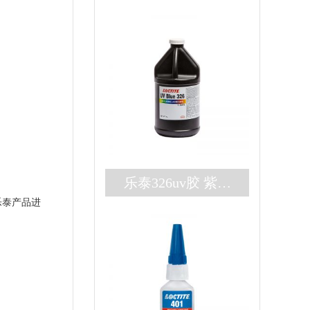
乐泰326uv胶 紫外
乐泰产品进
厌氧双固化loctite32
6胶水 高强度结构
胶