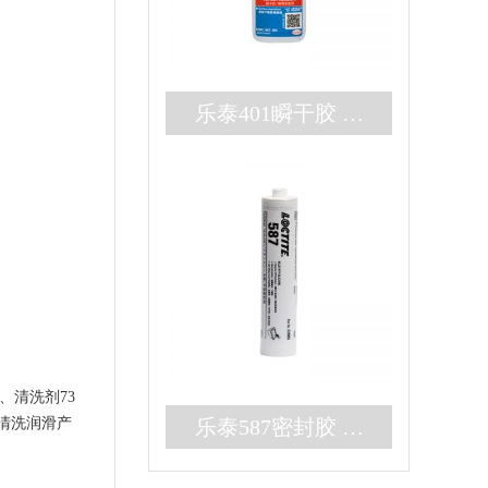
乐泰401瞬干胶 无
色耐高温3秒固化快
干胶 百乐粘胶现货
秒发
8、清洗剂73
乐泰587密封胶 高
清洗润滑产
强度大间隙RTV硅