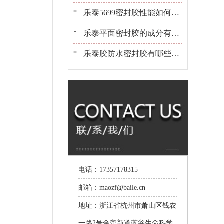
些？[百乐粘胶]胶水百晓生
乐泰5699密封胶性能如何？
*
可以用在金属上吗？[百乐粘
乐泰平面密封胶的成分有哪
*
胶]
些？适合用在什么产品上[百
乐泰胶防水密封胶有哪些？
*
乐粘胶]
选胶[百乐粘胶]是专业的
电话：17357178315
邮箱：maozf@baile.cn
地址：浙江省杭州市萧山区钱农
一路2号金帝新道蓝谷生命科学