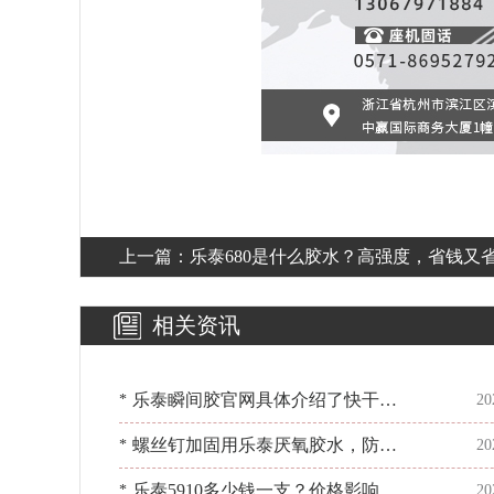
上一篇：
乐泰680是什么胶水？高强度，省钱又
[百乐粘胶]
相关资讯
乐泰瞬间胶官网具体介绍了快干胶
*
20
的哪些资料？看[百乐粘胶]
螺丝钉加固用乐泰厌氧胶水，防松
*
20
又抗振[百乐粘胶]
乐泰5910多少钱一支？价格影响因
*
20