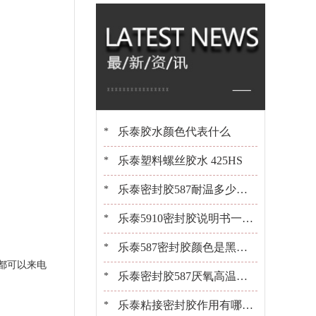
橡胶 百乐粘胶原装
现货
乐泰胶水颜色代表什么
*
乐泰塑料螺丝胶水 425HS
*
乐泰密封胶587耐温多少？1
*
0+年经验工程师告诉你[百乐
乐泰5910密封胶说明书一键
*
粘胶]
获取[百乐粘胶胶水百科]
乐泰587密封胶颜色是黑是
*
都可以来电
白？[百乐粘胶胶水百科]
乐泰密封胶587厌氧高温密
*
封胶平面粘接密封
乐泰粘接密封胶作用有哪
*