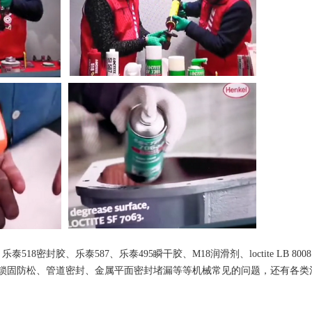
18密封胶、乐泰587、乐泰495瞬干胶、M18润滑剂、loctite LB 800
螺纹锁固防松、管道密封、金属平面密封堵漏等等机械常见的问题，还有各类