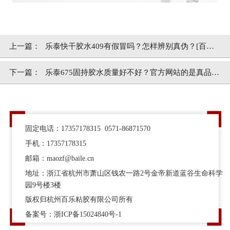
上一篇：
乐泰快干胶水409有假冒吗？怎样辨别真伪？[百乐
粘胶]
下一篇：
乐泰675固持胶水质量好不好？官方网站的是真品
吗？[百乐粘胶]
固定电话：17357178315 0571-86871570
手机：17357178315
邮箱：maozf@baile.cn
地址：浙江省杭州市萧山区钱农一路2号金帝新道蓝谷生命科学
园9号楼3楼
版权归杭州百乐粘胶有限公司所有
备案号：
浙ICP备15024840号-1