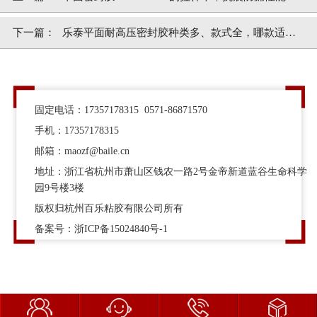
佳[百乐粘胶]
下一篇：
乐泰平面耐高压密封胶种类多、款式全，哪款适
合？[百乐粘胶]
固定电话：17357178315 0571-86871570
手机：17357178315
邮箱：maozf@baile.cn
地址：浙江省杭州市萧山区钱农一路2号金帝新道蓝谷生命科学
园9号楼3楼
版权归杭州百乐粘胶有限公司所有
备案号：
浙ICP备15024840号-1