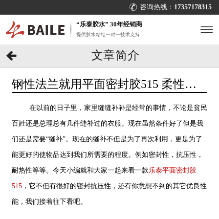
咨询热线：
17357178315
“乐泰胶水” 30年经销商
提供胶水粘结一对一技术支持
文章简介
钢性法兰就用平面密封胶515 柔性胶
层,耐腐蚀耐冲击[百乐粘胶]
在以前的日子里，家里缝缝补补是经常的事情，不论是贫民
百姓还是总理总有几件缝补过的衣服。现在虽然条件好了但是我
们还是需要“缝补”。现在的缝补不但是为了再次利用，更是为了
能更好的使物品达到我们所需要的程度。例如密封性，抗压性，
耐热性等等。今天小编就和大家一起来看一款
乐泰平面密封胶
515
，它不但有很好的密封抗压性，还有你意想不到的其它优良性
能，我们接着往下看吧。