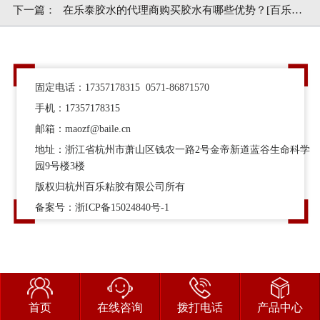
下一篇：
在乐泰胶水的代理商购买胶水有哪些优势？[百乐粘
胶]
固定电话：17357178315 0571-86871570
手机：17357178315
邮箱：maozf@baile.cn
地址：浙江省杭州市萧山区钱农一路2号金帝新道蓝谷生命科学
园9号楼3楼
版权归杭州百乐粘胶有限公司所有
备案号：
浙ICP备15024840号-1
首页
在线咨询
拨打电话
产品中心