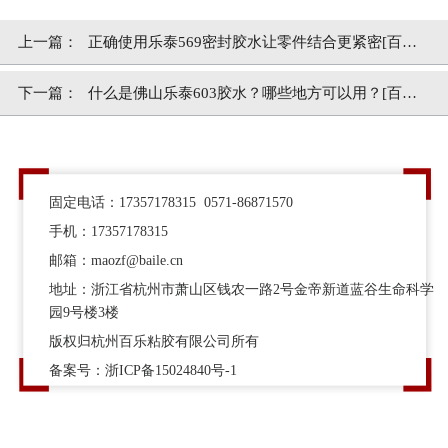
上一篇：
正确使用乐泰569密封胶水让零件结合更紧密[百乐
粘胶]
下一篇：
什么是佛山乐泰603胶水？哪些地方可以用？[百乐
粘胶]
固定电话：17357178315 0571-86871570
手机：17357178315
邮箱：maozf@baile.cn
地址：浙江省杭州市萧山区钱农一路2号金帝新道蓝谷生命科学
园9号楼3楼
版权归杭州百乐粘胶有限公司所有
备案号：
浙ICP备15024840号-1