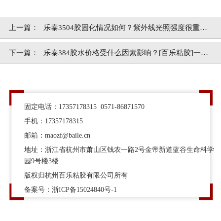
上一篇：
乐泰3504胶固化情况如何？紫外线光照强度很重要
[百乐粘胶]
下一篇：
乐泰384胶水价格受什么因素影响？[百乐粘胶]一手
货源，无中间商赚差价
固定电话：17357178315 0571-86871570
手机：17357178315
邮箱：maozf@baile.cn
地址：浙江省杭州市萧山区钱农一路2号金帝新道蓝谷生命科学
园9号楼3楼
版权归杭州百乐粘胶有限公司所有
备案号：
浙ICP备15024840号-1