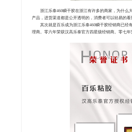
浙江乐泰460瞬干胶在浙江有许多的商家，为什么
产品，进货渠道都是公开透明的，消费者可以轻易的看
其次就是百乐成为浙江乐泰460瞬干胶经销商已
理商。零六年荣获汉高乐泰官方四星级经销商。零七年