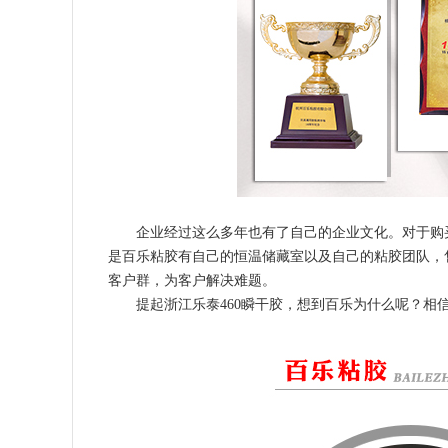
企业经过这么多年也有了自己的企业文化。对于购
是百乐粘胶有自己的恒温储藏室以及自己的粘胶团队，
客户群，为客户解决难题。
提起浙江乐泰460瞬干胶，想到百乐为什么呢？相信