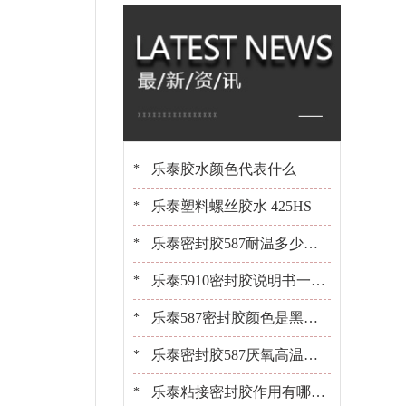
橡胶 百乐粘胶原装
现货
乐泰胶水颜色代表什么
*
乐泰塑料螺丝胶水 425HS
*
乐泰密封胶587耐温多少？1
*
0+年经验工程师告诉你[百乐
乐泰5910密封胶说明书一键
*
粘胶]
获取[百乐粘胶胶水百科]
乐泰587密封胶颜色是黑是
*
白？[百乐粘胶胶水百科]
乐泰密封胶587厌氧高温密
*
封胶平面粘接密封
乐泰粘接密封胶作用有哪
*