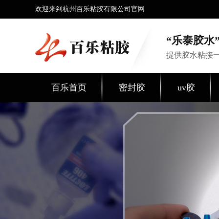
欢迎来到杭州百乐粘胶有限公司官网
“乐泰胶水”
提供胶水粘接
百乐首页
密封胶
uv胶