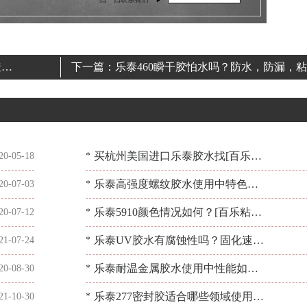
透
下一篇：
乐泰460瞬干胶怕水吗？防水，防漏，粘
鞋，黏胎样样行[百乐粘胶]
买杭州美国进口乐泰胶水找[百乐粘
20-05-18
*
胶]—滴滴纯粹，滴滴用心！
乐泰高强度螺纹胶水使用中特色有
20-07-03
*
哪些？[百乐粘胶]
乐泰5910颜色情况如何？[百乐粘胶]
20-07-12
*
为你讲解
乐泰UV胶水有腐蚀性吗？固化速度
21-07-24
*
咋样？[百乐粘胶]
乐泰耐温金属胶水使用中性能如
20-08-30
*
何？[百乐粘胶]帮你选
乐泰277密封胶适合哪些领域使用？
21-10-30
*