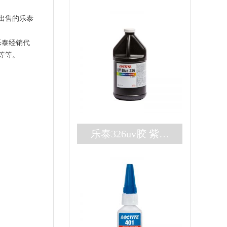
出售的乐泰
乐泰经销代
等等。
乐泰326uv胶 紫外
厌氧双固化loctite32
6胶水 高强度结构
胶